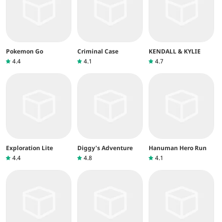
Pokemon Go
Criminal Case
KENDALL & KYLIE
4.4
4.1
4.7
Exploration Lite
Diggy's Adventure
Hanuman Hero Run
4.4
4.8
4.1