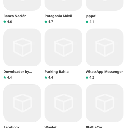
Banco Nación
Patagonia Móvil
¡appa!
4.6
4.7
4.1
Downloader by
Parking Bahia
WhatsApp Messenger
AFTVnews
4.4
4.4
4.2
Facebook
Waylet
BlaBlaCar