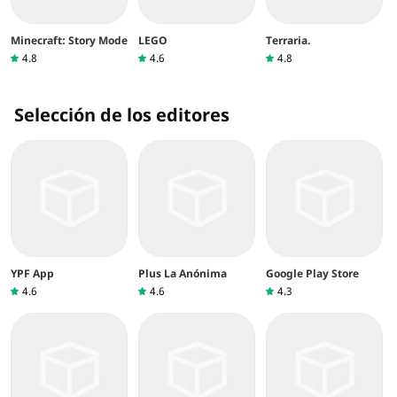
Minecraft: Story Mode
LEGO
Terraria.
4.8
4.6
4.8
Selección de los editores
YPF App
Plus La Anónima
Google Play Store
4.6
4.6
4.3