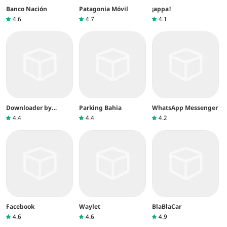
Banco Nación
Patagonia Móvil
¡appa!
4.6
4.7
4.1
Downloader by
Parking Bahia
WhatsApp Messenger
AFTVnews
4.4
4.4
4.2
Facebook
Waylet
BlaBlaCar
4.6
4.6
4.9