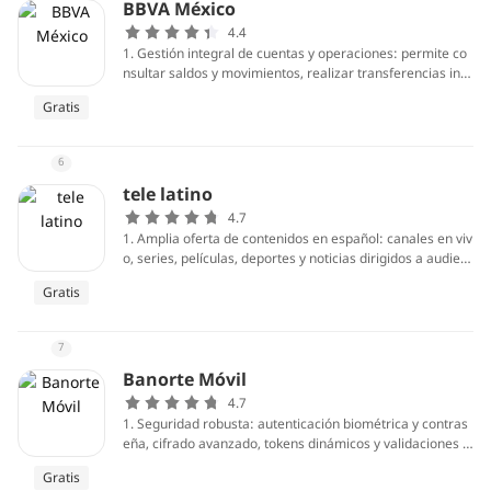
BBVA México
4.4
1. Gestión integral de cuentas y operaciones: permite co
nsultar saldos y movimientos, realizar transferencias inm
ediatas (SPEI) y programadas, pagar servicios y tarjetas,
Gratis
programar domiciliaciones, consultar históricos, descarg
ar comprobantes y estados, exportar información y recibi
r notificaciones en tiempo real para controlar gastos des
6
de el celular.
tele latino
4.7
1. Amplia oferta de contenidos en español: canales en viv
o, series, películas, deportes y noticias dirigidos a audien
cias latinoamericanas. Permite acceso a programación r
Gratis
egional y nacional, facilitando encontrar entretenimiento
e información culturalmente relevante sin necesidad de b
uscar en múltiples servicios. Ideal para quienes prefieren
7
contenido nativo en idioma y formato.
Banorte Móvil
4.7
1. Seguridad robusta: autenticación biométrica y contras
eña, cifrado avanzado, tokens dinámicos y validaciones e
n segundo factor. Permite bloquear o reactivar tarjetas al
Gratis
instante, detectar actividades sospechosas y recibir alert