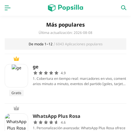
INICIO
Aplicaciones
Más populares
Última actualización: 2026-08-08
Juegos
Novedades
De moda 1~12
/ 6043 Aplicaciones populares
1
ge
4.9
1. Cobertura en tiempo real: marcadores en vivo, coment
arios minuto a minuto, eventos del partido (goles, tarjeta
s, sustituciones) y estadísticas instantáneas que permiten
Gratis
seguir cualquier encuentro desde el móvil con precisión y
rapidez, incluso con alertas personalizables para accione
s clave y resultados, cronología detallada de cada jugada
2
y resúmenes pospartido.
WhatsApp Plus Rosa
4.6
1. Personalización avanzada: WhatsApp Plus Rosa ofrece