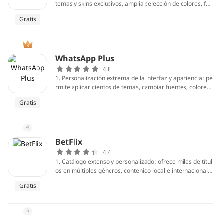
temas y skins exclusivos, amplia selección de colores, fue
ntes y tamaños de texto, iconos personalizables y fondos
Gratis
de pantalla por chat, permitiendo adaptar la interfaz y la
experiencia visual a preferencias personales de forma m
ucho más amplia que la aplicación oficial.
3
WhatsApp Plus
4.8
1. Personalización extrema de la interfaz y apariencia: pe
rmite aplicar cientos de temas, cambiar fuentes, colores,
iconos y el diseño de pantalla de chat, ajustando la experi
Gratis
encia visual y la organización a preferencias personales y
facilitando la diferenciación entre cuentas o conversacion
es importantes.
4
BetFlix
4.4
1. Catálogo extenso y personalizado: ofrece miles de títul
os en múltiples géneros, contenido local e internacional,
y recomendaciones basadas en tus hábitos. El algoritmo
Gratis
aprende tus preferencias, crea listas curadas y sugiere e
strenos relevantes, facilitando descubrir películas y serie
s que se ajustan a tus gustos sin perder tiempo buscand
5
o.