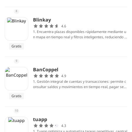
as antifraude en tiempo real para proteger cuentas y ope
raciones sin necesidad de acudir a una sucursal.
8
Blinkay
4.6
1. Encuentra plazas disponibles rápidamente mediante u
n mapa en tiempo real y filtros inteligentes, reduciendo v
ueltas y tiempo de búsqueda. La navegación integrada gu
Gratis
ía al conductor hasta la plaza más cercana, optimizando r
utas y disminuyendo estrés, tráfico y emisiones asociada
s a la búsqueda de estacionamiento en zonas urbanas co
9
ncurridas.
BanCoppel
4.9
1. Gestión integral de cuentas y transacciones: permite c
onsultar saldos y movimientos en tiempo real, pagar serv
icios, recargar tiempo aire, realizar transferencias y paga
Gratis
r en tiendas desde el móvil. Simplifica trámites que antes
requerían acudir a sucursal, ahorrando tiempo y facilitan
do el control financiero diario.
10
tuapp
4.3
1. Tuapp optimiza y automatiza tareas repetitivas, central