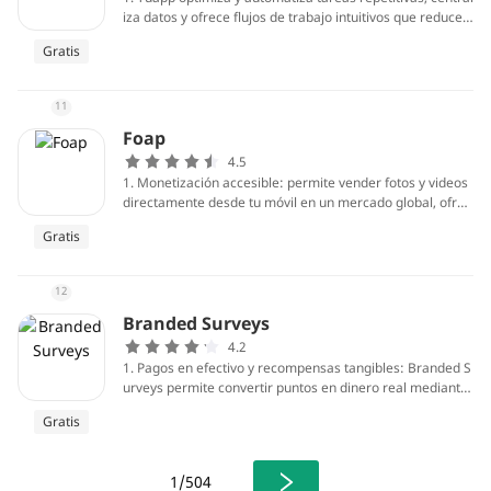
iza datos y ofrece flujos de trabajo intuitivos que reducen
tiempos de gestión. Con notificaciones proactivas, acceso
Gratis
s rápidos y acciones en un solo paso, los usuarios comple
tan procesos más rápido, aumentando productividad per
sonal y empresarial mientras disminuyen errores y el esf
11
uerzo manual.
Foap
4.5
1. Monetización accesible: permite vender fotos y videos
directamente desde tu móvil en un mercado global, ofrec
iendo una fuente de ingresos pasivos sin necesidad de int
Gratis
ermediarios complejos; puedes subir contenido fácilment
e y obtener ventas repetidas, aprovechando material foto
gráfico que de otro modo estaría sin monetizar.
12
Branded Surveys
4.2
1. Pagos en efectivo y recompensas tangibles: Branded S
urveys permite convertir puntos en dinero real mediante
PayPal y en tarjetas regalo populares, ofreciendo una vía
Gratis
accesible y comprobable para monetizar encuestas sin in
versión inicial; el sistema de puntos facilita el seguimient
o y canjeo de ganancias.
1/504