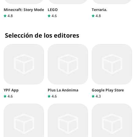
Minecraft: Story Mode
LEGO
Terraria.
4.8
4.6
4.8
Selección de los editores
YPF App
Plus La Anónima
Google Play Store
4.6
4.6
4.3