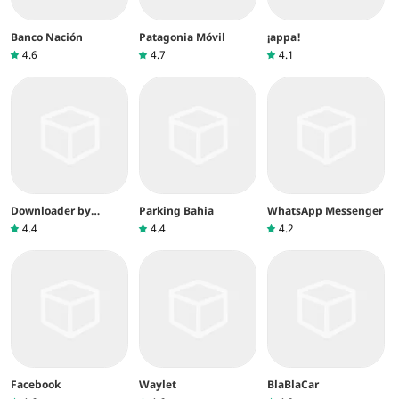
Banco Nación
Patagonia Móvil
¡appa!
4.6
4.7
4.1
Downloader by
Parking Bahia
WhatsApp Messenger
AFTVnews
4.4
4.4
4.2
Facebook
Waylet
BlaBlaCar