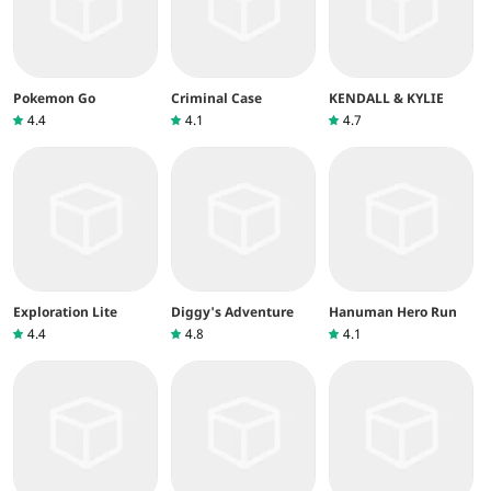
Pokemon Go
Criminal Case
KENDALL & KYLIE
4.4
4.1
4.7
Exploration Lite
Diggy's Adventure
Hanuman Hero Run
4.4
4.8
4.1