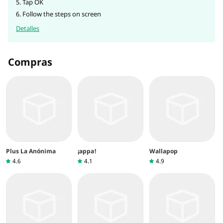
5. Tap OK
6. Follow the steps on screen
Detalles
Compras
Plus La Anónima
¡appa!
Wallapop
4.6
4.1
4.9