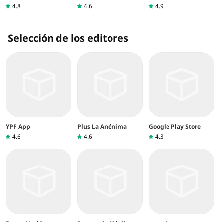
4.8
4.6
4.9
Selección de los editores
YPF App
Plus La Anónima
Google Play Store
4.6
4.6
4.3