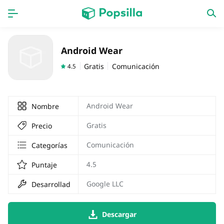
INICIO
Aplicaciones
Android Wear
Juegos
Novedades
Gratis
Comunicación
4.5
Android Wear
Nombre
Gratis
Precio
Comunicación
Categorías
4.5
Puntaje
Google LLC
Desarrollador
Descargar