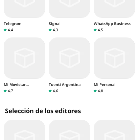
Telegram
Signal
WhatsApp Business
4.4
4.3
4.5
Mi Movistar
Tuenti Argentina
Mi Personal
Argentina
4.7
4.6
4.8
Selección de los editores