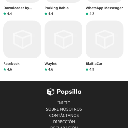
Downloader by
Parking Bahia
WhatsApp Messenger
AFTVnews
4.4
4.4
4.2
Facebook
Waylet
BlaBlaCar
4.6
4.6
4.9
INICIO
SOBRE NOSOTROS
CONTÁCTANOS
DIRECCIÓN
DECLARACIÓN