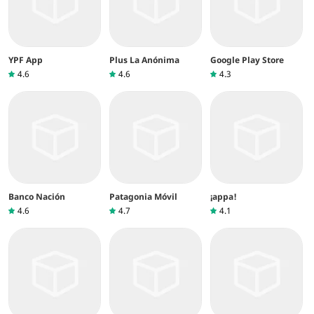
YPF App
Plus La Anónima
Google Play Store
4.6
4.6
4.3
Banco Nación
Patagonia Móvil
¡appa!
4.6
4.7
4.1