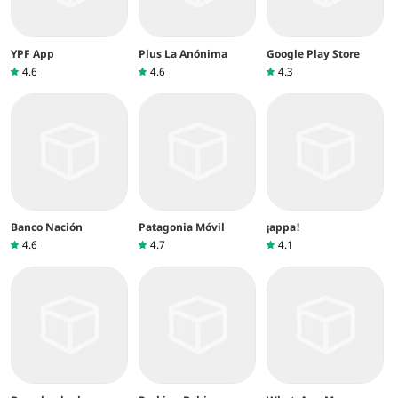
YPF App
Plus La Anónima
Google Play Store
4.6
4.6
4.3
Banco Nación
Patagonia Móvil
¡appa!
4.6
4.7
4.1