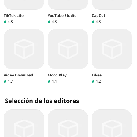
TikTok Lite
YouTube Studio
CapCut
4.8
4.3
4.3
Video Download
Mood Play
Likee
4.7
4.4
4.2
Selección de los editores