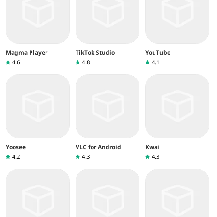
Magma Player
TikTok Studio
YouTube
4.6
4.8
4.1
Yoosee
VLC for Android
Kwai
4.2
4.3
4.3