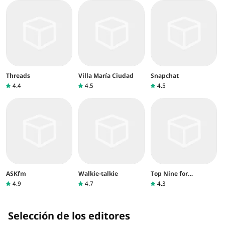
Threads
Villa María Ciudad
Snapchat
4.4
4.5
4.5
ASKfm
Walkie-talkie
Top Nine for
Instagram
4.9
4.7
4.3
Selección de los editores