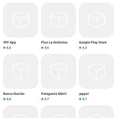
YPF App
Plus La Anónima
Google Play Store
4.6
4.6
4.3
Banco Nación
Patagonia Móvil
¡appa!
4.6
4.7
4.1