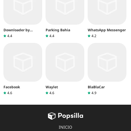
Downloader by
Parking Bahia
WhatsApp Messenger
AFTVnews
4.4
4.4
4.2
Facebook
Waylet
BlaBlaCar
4.6
4.6
4.9
INICIO