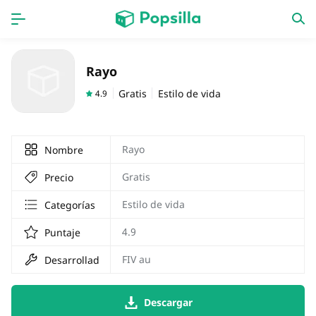
INICIO
Aplicaciones
Rayo
Juegos
Novedades
Gratis
Estilo de vida
4.9
Rayo
Nombre
Gratis
Precio
Estilo de vida
Categorías
4.9
Puntaje
FIV au
Desarrollador
Descargar