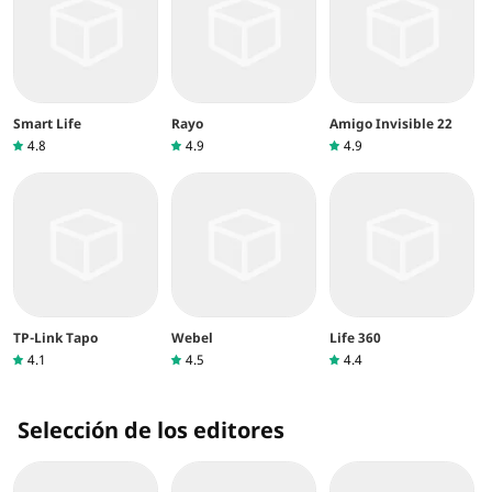
Smart Life
Rayo
Amigo Invisible 22
4.8
4.9
4.9
TP-Link Tapo
Webel
Life 360
4.1
4.5
4.4
Selección de los editores