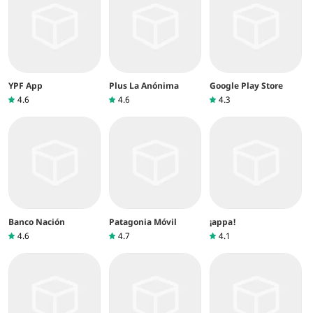
YPF App
Plus La Anónima
Google Play Store
4.6
4.6
4.3
Banco Nación
Patagonia Móvil
¡appa!
4.6
4.7
4.1