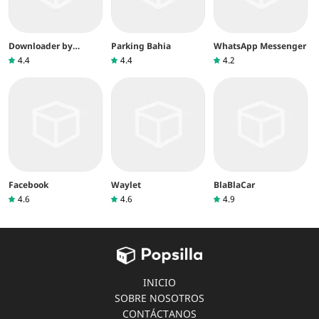
Downloader by
Parking Bahia
WhatsApp Messenger
AFTVnews
4.4
4.4
4.2
Facebook
Waylet
BlaBlaCar
4.6
4.6
4.9
INICIO
SOBRE NOSOTROS
CONTÁCTANOS