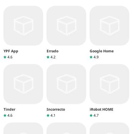
YPF App
Errado
Google Home
4.6
4.2
4.9
Tinder
Incorrecto
iRobot HOME
4.6
4.1
4.7