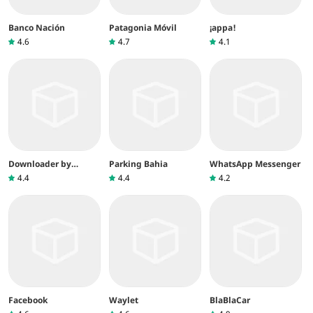
Banco Nación
Patagonia Móvil
¡appa!
4.6
4.7
4.1
Downloader by
Parking Bahia
WhatsApp Messenger
AFTVnews
4.4
4.4
4.2
Facebook
Waylet
BlaBlaCar