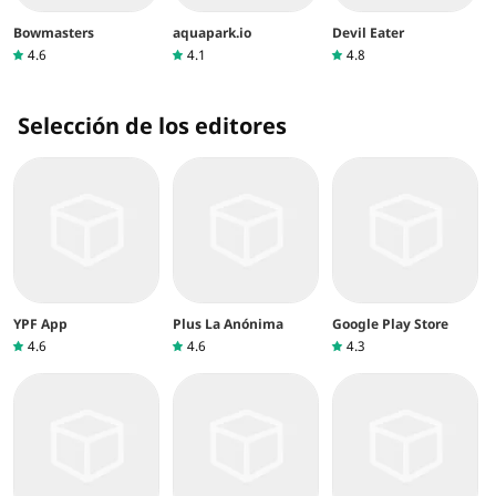
Bowmasters
aquapark.io
Devil Eater
4.6
4.1
4.8
Selección de los editores
YPF App
Plus La Anónima
Google Play Store
4.6
4.6
4.3