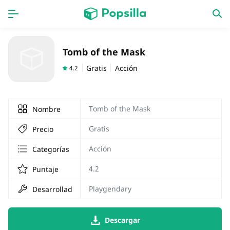
INICIO
Aplicaciones
Tomb of the Mask
Juegos
Novedades
Gratis
Acción
4.2
Tomb of the Mask
Nombre
Gratis
Precio
Acción
Categorías
4.2
Puntaje
Playgendary
Desarrollador
Descargar