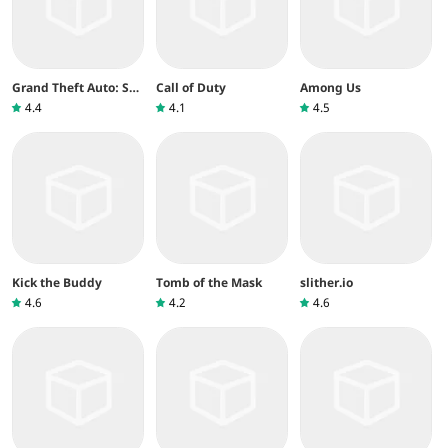
Grand Theft Auto: San
Call of Duty
Among Us
Andreas
4.4
4.1
4.5
Kick the Buddy
Tomb of the Mask
slither.io
4.6
4.2
4.6