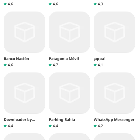
4.6
4.6
4.3
Banco Nación
Patagonia Móvil
¡appa!
4.6
4.7
4.1
Downloader by
Parking Bahia
WhatsApp Messenger
AFTVnews
4.4
4.4
4.2