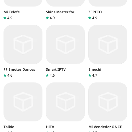
Mi Telefe
Skins Master for
ZEPETO
Roblox Shirts
4.9
4.9
4.9
FF Emotes Dances
Smart IPTV
Emochi
4.6
4.6
4.7
Talkie
HiTV
Mi Vendedor ONCE