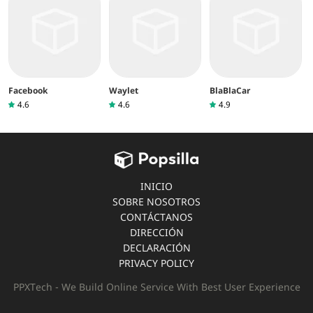
Facebook
Waylet
BlaBlaCar
4.6
4.6
4.9
INICIO
SOBRE NOSOTROS
CONTÁCTANOS
DIRECCIÓN
DECLARACIÓN
PRIVACY POLICY
PPXTech - We Build Online Service With Best User Experience