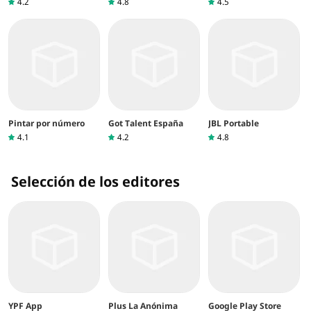
4.2
4.8
4.5
Pintar por número
Got Talent España
JBL Portable
4.1
4.2
4.8
Selección de los editores
YPF App
Plus La Anónima
Google Play Store