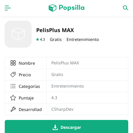
INICIO
Aplicaciones
PelisPlus MAX
Juegos
Novedades
Gratis
Entretenimiento
4.3
PelisPlus MAX
Nombre
Gratis
Precio
Entretenimiento
Categorías
4.3
Puntaje
CSharpDev
Desarrollador
Descargar