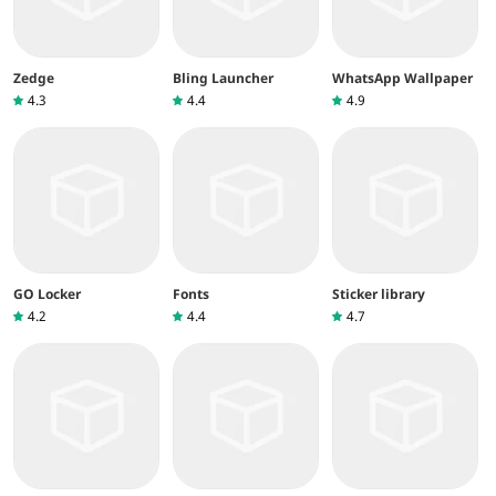
Zedge
Bling Launcher
WhatsApp Wallpaper
4.3
4.4
4.9
GO Locker
Fonts
Sticker library
4.2
4.4
4.7