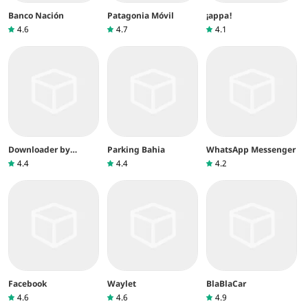
Banco Nación
Patagonia Móvil
¡appa!
4.6
4.7
4.1
Downloader by
Parking Bahia
WhatsApp Messenger
AFTVnews
4.4
4.4
4.2
Facebook
Waylet
BlaBlaCar
4.6
4.6
4.9