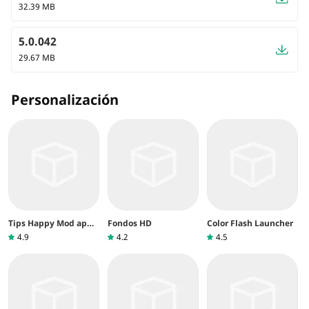
32.39 MB
5.0.042
29.67 MB
Personalización
Tips Happy Mod apps
Fondos HD
Color Flash Launcher
& Games
4.9
4.2
4.5