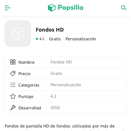
INICIO
Aplicaciones
Fondos HD
Juegos
Novedades
Gratis
Personalización
4.2
Fondos HD
Nombre
Gratis
Precio
Personalización
Categorías
4.2
Puntaje
OGQ
Desarrollador
Fondos de pantalla HD de fondos: utilizados por más de