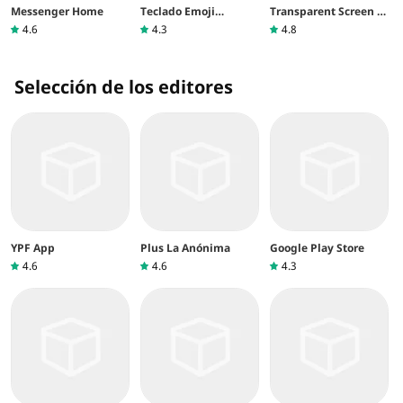
Messenger Home
Teclado Emoji
Transparent Screen &
Facemoji & Fonts
Live Wallpaper
4.6
4.3
4.8
Selección de los editores
YPF App
Plus La Anónima
Google Play Store
4.6
4.6
4.3